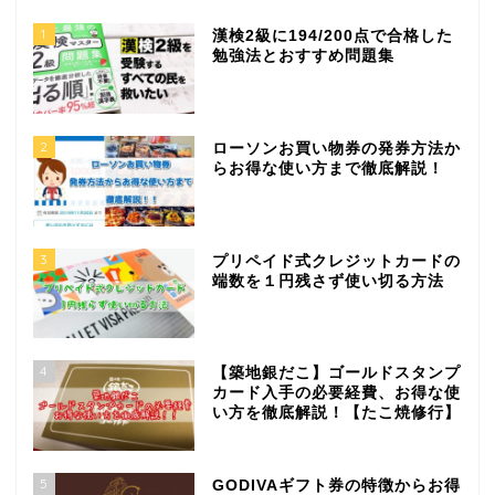
1
漢検2級に194/200点で合格した
勉強法とおすすめ問題集
2
ローソンお買い物券の発券方法か
らお得な使い方まで徹底解説！
3
プリペイド式クレジットカードの
端数を１円残さず使い切る方法
4
【築地銀だこ】ゴールドスタンプ
カード入手の必要経費、お得な使
い方を徹底解説！【たこ焼修行】
5
GODIVAギフト券の特徴からお得