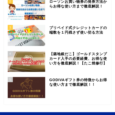
2
ローソンお買い物券の発券方法か
らお得な使い方まで徹底解説！
3
プリペイド式クレジットカードの
端数を１円残さず使い切る方法
4
【築地銀だこ】ゴールドスタンプ
カード入手の必要経費、お得な使
い方を徹底解説！【たこ焼修行】
5
GODIVAギフト券の特徴からお得
な使い方まで徹底解説！！