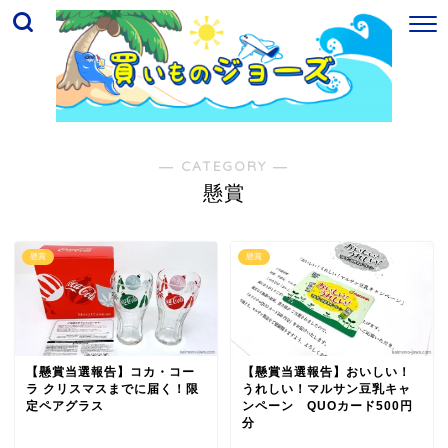
― CATEGORY ―
懸賞
懸賞
懸賞
【懸賞当選報告】コカ・コー
【懸賞当選報告】おいしい！
ラ クリスマスまでに届く！限
うれしい！マルサン豆乳キャ
定ペアグラス
ンペーン QUOカード500円
分