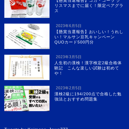
【懸賞当選報告】コカ・コーラ ク
リスマスまでに届く！限定ペアグラ
ス
2023年6月5日
【懸賞当選報告】おいしい！うれし
い！マルサン豆乳キャンペーン
QUOカード500円分
2023年3月5日
人生初の漢検！漢字検定2級合格体
験記 こんな楽しい試験は初めて
や！
2023年2月5日
漢検2級に194/200点で合格した勉
強法とおすすめ問題集